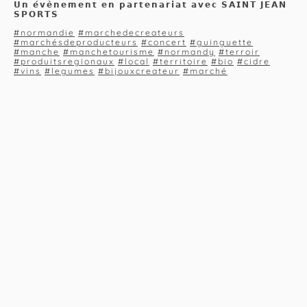
𝗨𝗻 𝗲́𝘃𝗲̀𝗻𝗲𝗺𝗲𝗻𝘁 𝗲𝗻 𝗽𝗮𝗿𝘁𝗲𝗻𝗮𝗿𝗶𝗮𝘁 𝗮𝘃𝗲𝗰 𝗦𝗔𝗜𝗡𝗧 𝗝𝗘𝗔𝗡
𝗦𝗣𝗢𝗥𝗧𝗦
#normandie
#marchedecreateurs
#marchésdeproducteurs
#concert
#guinguette
#manche
#manchetourisme
#normandy
#terroir
#produitsregionaux
#local
#territoire
#bio
#cidre
#vins
#legumes
#bijouxcreateur
#marché