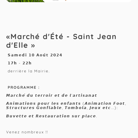
«Marché d'Été - Saint Jean
d'Elle »
𝗦𝗮𝗺𝗲𝗱𝗶 𝟭𝟬 𝗔𝗼𝘂̂𝘁 𝟮𝟬𝟮𝟰
𝟭𝟳𝗵 - 𝟮𝟮𝗵
derrière la Mairie.
PROGRAMME :
𝙈𝙖𝙧𝙘𝙝𝙚́ 𝙙𝙪 𝙩𝙚𝙧𝙧𝙤𝙞𝙧 𝙚𝙩 𝙙𝙚 𝙡’𝙖𝙧𝙩𝙞𝙨𝙖𝙣𝙖𝙩
𝘼𝙣𝙞𝙢𝙖𝙩𝙞𝙤𝙣𝙨 𝙥𝙤𝙪𝙧 𝙡𝙚𝙨 𝙚𝙣𝙛𝙖𝙣𝙩𝙨 (𝘼𝙣𝙞𝙢𝙖𝙩𝙞𝙤𝙣 𝙁𝙤𝙤𝙩,
𝙎𝙩𝙧𝙪𝙘𝙩𝙪𝙧𝙚𝙨 𝙂𝙤𝙣𝙛𝙡𝙖𝙗𝙡𝙚, 𝙏𝙤𝙢𝙗𝙤𝙡𝙖, 𝙅𝙚𝙪𝙭 𝙚𝙩𝙘...):
𝘽𝙪𝙫𝙚𝙩𝙩𝙚 𝙚𝙩 𝙍𝙚𝙨𝙩𝙖𝙪𝙧𝙖𝙩𝙞𝙤𝙣 𝙨𝙪𝙧 𝙥𝙡𝙖𝙘𝙚.
Venez nombreux !!